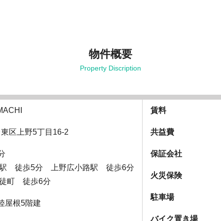
物件概要
Property Discription
MACHI
賃料
都台東区上野5丁目16-2
共益費
分
保証会社
町駅 徒歩5分 上野広小路駅 徒歩6分
火災保険
徒町 徒歩6分
駐車場
陸屋根5階建
バイク置き場