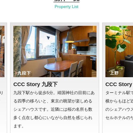
Property List
CCC Story 九段下
CCC Stor
り
九段下駅から徒歩5分。靖国神社の目前にあ
ターミナル駅
結
る四季の移ろいと、東京の眺望が楽しめる
横からもほど
イ
シェアハウスです。近隣には桜の名所も数
のシェアハウ
多く点在し都心にいながら自然を感じられ
セルホテルの
ます。